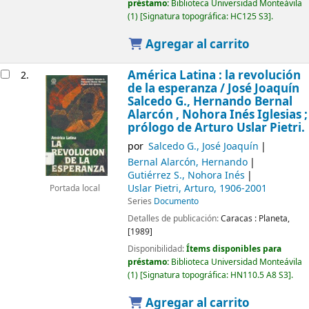
préstamo:
Biblioteca Universidad Monteávila
(1)
Signatura topográfica:
HC125 S3
.
Agregar al carrito
América Latina : la revolución
2.
de la esperanza /
José Joaquín
Salcedo G., Hernando Bernal
Alarcón , Nohora Inés Iglesias ;
prólogo de Arturo Uslar Pietri.
por
Salcedo G., José Joaquín
Bernal Alarcón, Hernando
Gutiérrez S., Nohora Inés
Uslar Pietri, Arturo
, 1906-2001
Portada local
Series
Documento
Detalles de publicación:
Caracas :
Planeta,
[1989]
Disponibilidad:
Ítems disponibles para
préstamo:
Biblioteca Universidad Monteávila
(1)
Signatura topográfica:
HN110.5 A8 S3
.
Agregar al carrito