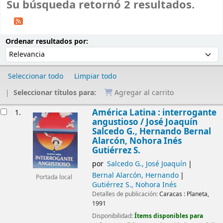
Su búsqueda retornó 2 resultados.
Ordenar
Ordenar por:
Ordenar resultados por:
Seleccionar todo
Limpiar todo
Seleccionar títulos para:
Agregar al carrito
Resultados
América Latina : interrogante
1.
angustioso /
José Joaquín
Salcedo G., Hernando Bernal
Alarcón, Nohora Inés
Gutiérrez S.
por
Salcedo G., José Joaquín
Bernal Alarcón, Hernando
Portada local
Gutiérrez S., Nohora Inés
Detalles de publicación:
Caracas :
Planeta,
1991
Disponibilidad:
Ítems disponibles para