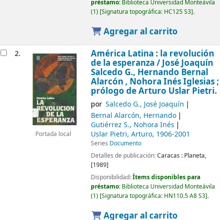
préstamo:
Biblioteca Universidad Monteávila
(1)
Signatura topográfica:
HC125 S3
.
Agregar al carrito
América Latina : la revolución
2.
de la esperanza /
José Joaquín
Salcedo G., Hernando Bernal
Alarcón , Nohora Inés Iglesias ;
prólogo de Arturo Uslar Pietri.
por
Salcedo G., José Joaquín
Bernal Alarcón, Hernando
Gutiérrez S., Nohora Inés
Uslar Pietri, Arturo
, 1906-2001
Portada local
Series
Documento
Detalles de publicación:
Caracas :
Planeta,
[1989]
Disponibilidad:
Ítems disponibles para
préstamo:
Biblioteca Universidad Monteávila
(1)
Signatura topográfica:
HN110.5 A8 S3
.
Agregar al carrito