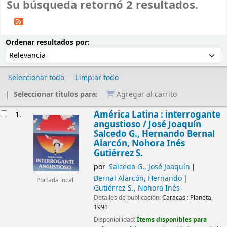
Su búsqueda retornó 2 resultados.
Ordenar
Ordenar por:
Ordenar resultados por:
Seleccionar todo
Limpiar todo
Seleccionar títulos para:
Agregar al carrito
Resultados
América Latina : interrogante
1.
angustioso /
José Joaquín
Salcedo G., Hernando Bernal
Alarcón, Nohora Inés
Gutiérrez S.
por
Salcedo G., José Joaquín
Bernal Alarcón, Hernando
Portada local
Gutiérrez S., Nohora Inés
Detalles de publicación:
Caracas :
Planeta,
1991
Disponibilidad:
Ítems disponibles para