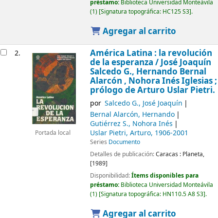
préstamo:
Biblioteca Universidad Monteávila
(1)
Signatura topográfica:
HC125 S3
.
Agregar al carrito
América Latina : la revolución
2.
de la esperanza /
José Joaquín
Salcedo G., Hernando Bernal
Alarcón , Nohora Inés Iglesias ;
prólogo de Arturo Uslar Pietri.
por
Salcedo G., José Joaquín
Bernal Alarcón, Hernando
Gutiérrez S., Nohora Inés
Uslar Pietri, Arturo
, 1906-2001
Portada local
Series
Documento
Detalles de publicación:
Caracas :
Planeta,
[1989]
Disponibilidad:
Ítems disponibles para
préstamo:
Biblioteca Universidad Monteávila
(1)
Signatura topográfica:
HN110.5 A8 S3
.
Agregar al carrito