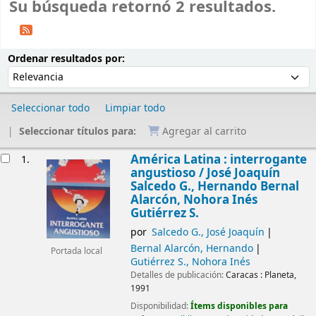
Su búsqueda retornó 2 resultados.
Ordenar
Ordenar por:
Ordenar resultados por:
Seleccionar todo
Limpiar todo
Seleccionar títulos para:
Agregar al carrito
Resultados
América Latina : interrogante
1.
angustioso /
José Joaquín
Salcedo G., Hernando Bernal
Alarcón, Nohora Inés
Gutiérrez S.
por
Salcedo G., José Joaquín
Bernal Alarcón, Hernando
Portada local
Gutiérrez S., Nohora Inés
Detalles de publicación:
Caracas :
Planeta,
1991
Disponibilidad:
Ítems disponibles para