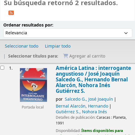
Su búsqueda retornó 2 resultados.
Ordenar
Ordenar por:
Ordenar resultados por:
Seleccionar todo
Limpiar todo
Seleccionar títulos para:
Agregar al carrito
Resultados
América Latina : interrogante
1.
angustioso /
José Joaquín
Salcedo G., Hernando Bernal
Alarcón, Nohora Inés
Gutiérrez S.
por
Salcedo G., José Joaquín
Bernal Alarcón, Hernando
Portada local
Gutiérrez S., Nohora Inés
Detalles de publicación:
Caracas :
Planeta,
1991
Disponibilidad:
Ítems disponibles para