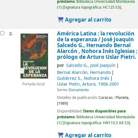
préstamo:
Biblioteca Universidad Monteávila
(1)
Signatura topográfica:
HC125 S3
.
Agregar al carrito
América Latina : la revolución
2.
de la esperanza /
José Joaquín
Salcedo G., Hernando Bernal
Alarcón , Nohora Inés Iglesias ;
prólogo de Arturo Uslar Pietri.
por
Salcedo G., José Joaquín
Bernal Alarcón, Hernando
Gutiérrez S., Nohora Inés
Uslar Pietri, Arturo
, 1906-2001
Portada local
Series
Documento
Detalles de publicación:
Caracas :
Planeta,
[1989]
Disponibilidad:
Ítems disponibles para
préstamo:
Biblioteca Universidad Monteávila
(1)
Signatura topográfica:
HN110.5 A8 S3
.
Agregar al carrito