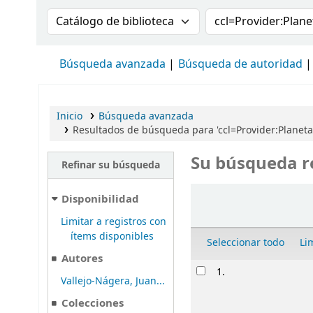
Buscar en el catálogo por:
Buscar en el cat
Búsqueda avanzada
Búsqueda de autoridad
Inicio
Búsqueda avanzada
Resultados de búsqueda para 'ccl=Provider:Planeta
Su búsqueda r
Refinar su búsqueda
Ordenar
Disponibilidad
Limitar a registros con
ítems disponibles
Seleccionar todo
Li
Autores
Resultados
1.
Vallejo-Nágera, Juan...
Colecciones