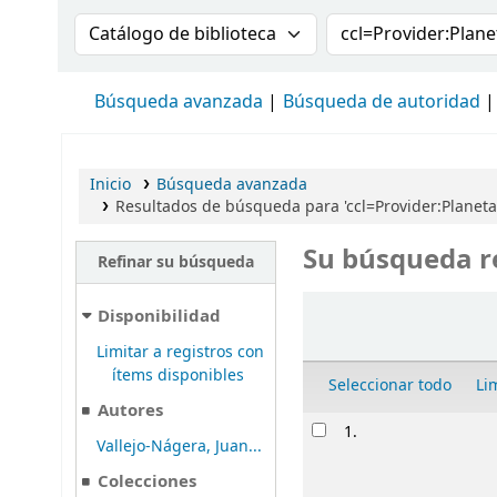
Buscar en el catálogo por:
Buscar en el cat
Búsqueda avanzada
Búsqueda de autoridad
Inicio
Búsqueda avanzada
Resultados de búsqueda para 'ccl=Provider:Planeta
Su búsqueda r
Refinar su búsqueda
Ordenar
Disponibilidad
Limitar a registros con
ítems disponibles
Seleccionar todo
Li
Autores
Resultados
1.
Vallejo-Nágera, Juan...
Colecciones