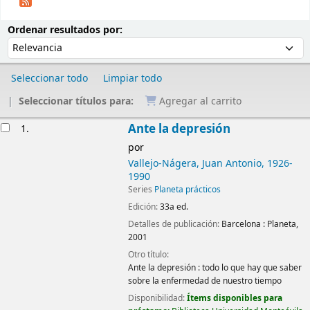
Ordenar
Ordenar por:
Ordenar resultados por:
Seleccionar todo
Limpiar todo
Seleccionar títulos para:
Agregar al carrito
Resultados
Ante la depresión
1.
por
Vallejo-Nágera, Juan Antonio
, 1926-
1990
Series
Planeta prácticos
Edición:
33a ed.
Detalles de publicación:
Barcelona :
Planeta,
2001
Otro título:
Ante la depresión : todo lo que hay que saber
sobre la enfermedad de nuestro tiempo
Disponibilidad:
Ítems disponibles para