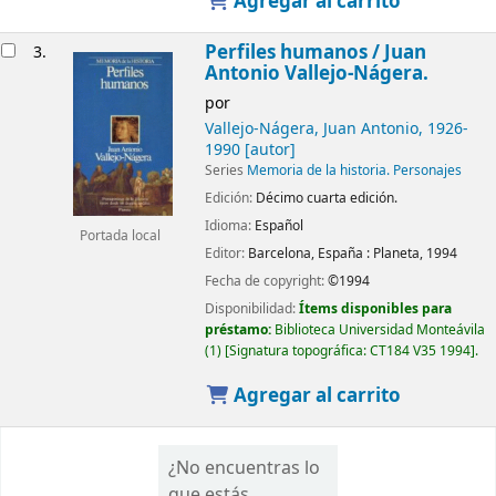
Agregar al carrito
Perfiles humanos /
Juan
3.
Antonio Vallejo-Nágera.
por
Vallejo-Nágera, Juan Antonio
, 1926-
1990
[autor]
Series
Memoria de la historia. Personajes
Edición:
Décimo cuarta edición.
Idioma:
Español
Portada local
Editor:
Barcelona, España :
Planeta,
1994
Fecha de copyright:
©1994
Disponibilidad:
Ítems disponibles para
préstamo:
Biblioteca Universidad Monteávila
(1)
Signatura topográfica:
CT184 V35 1994
.
Agregar al carrito
¿No encuentras lo
que estás