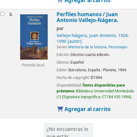
Agregar al carrito
Perfiles humanos /
Juan
3.
Antonio Vallejo-Nágera.
por
Vallejo-Nágera, Juan Antonio
, 1926-
1990
[autor]
Series
Memoria de la historia. Personajes
Edición:
Décimo cuarta edición.
Idioma:
Español
Portada local
Editor:
Barcelona, España :
Planeta,
1994
Fecha de copyright:
©1994
Disponibilidad:
Ítems disponibles para
préstamo:
Biblioteca Universidad Monteávila
(1)
Signatura topográfica:
CT184 V35 1994
.
Agregar al carrito
¿No encuentras lo
que estás