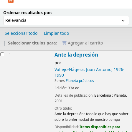
Ordenar
Ordenar por:
Ordenar resultados por:
Seleccionar todo
Limpiar todo
Seleccionar títulos para:
Agregar al carrito
Resultados
Ante la depresión
1.
por
Vallejo-Nágera, Juan Antonio
, 1926-
1990
Series
Planeta prácticos
Edición:
33a ed.
Detalles de publicación:
Barcelona :
Planeta,
2001
Otro título:
Ante la depresión : todo lo que hay que saber
sobre la enfermedad de nuestro tiempo
Disponibilidad:
Ítems disponibles para