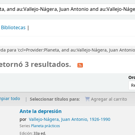
álogo
Bibliotecas
a para 'ccl=Provider:Planeta, and au:Vallejo-Nágera, Juan Antoni
etornó 3 resultados.
Ord
mpiar todo
Seleccionar títulos para:
Agregar al carrito
Ante la depresión
por
Vallejo-Nágera, Juan Antonio
, 1926-1990
Series
Planeta prácticos
Edición:
33a ed.