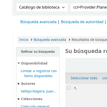
Buscar en el catálogo por:
Buscar en el cat
Búsqueda avanzada
Búsqueda de autoridad
Inicio
Búsqueda avanzada
Resultados de búsqued
Su búsqueda r
Refinar su búsqueda
Ordenar
Disponibilidad
Limitar a registros con
ítems disponibles
Seleccionar todo
Li
Autores
Resultados
1.
Vallejo-Nágera, Juan...
Colecciones
Colección general