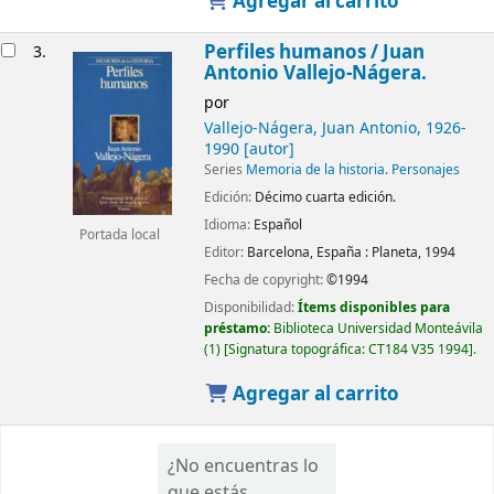
Agregar al carrito
Perfiles humanos /
Juan
3.
Antonio Vallejo-Nágera.
por
Vallejo-Nágera, Juan Antonio
, 1926-
1990
[autor]
Series
Memoria de la historia. Personajes
Edición:
Décimo cuarta edición.
Idioma:
Español
Portada local
Editor:
Barcelona, España :
Planeta,
1994
Fecha de copyright:
©1994
Disponibilidad:
Ítems disponibles para
préstamo:
Biblioteca Universidad Monteávila
(1)
Signatura topográfica:
CT184 V35 1994
.
Agregar al carrito
¿No encuentras lo
que estás