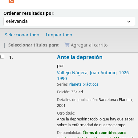
Ordenar
Ordenar por:
Ordenar resultados por:
Seleccionar todo
Limpiar todo
Seleccionar títulos para:
Agregar al carrito
Resultados
Ante la depresión
1.
por
Vallejo-Nágera, Juan Antonio
, 1926-
1990
Series
Planeta prácticos
Edición:
33a ed.
Detalles de publicación:
Barcelona :
Planeta,
2001
Otro título:
Ante la depresión : todo lo que hay que saber
sobre la enfermedad de nuestro tiempo
Disponibilidad:
Ítems disponibles para