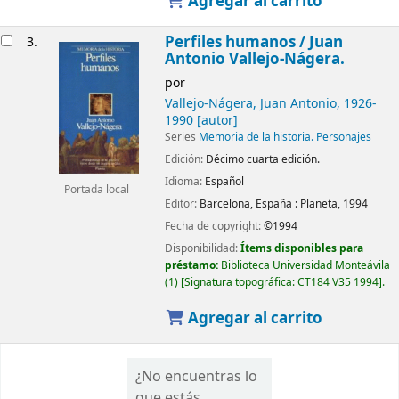
Agregar al carrito
Perfiles humanos /
Juan
3.
Antonio Vallejo-Nágera.
por
Vallejo-Nágera, Juan Antonio
, 1926-
1990
[autor]
Series
Memoria de la historia. Personajes
Edición:
Décimo cuarta edición.
Idioma:
Español
Portada local
Editor:
Barcelona, España :
Planeta,
1994
Fecha de copyright:
©1994
Disponibilidad:
Ítems disponibles para
préstamo:
Biblioteca Universidad Monteávila
(1)
Signatura topográfica:
CT184 V35 1994
.
Agregar al carrito
¿No encuentras lo
que estás