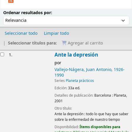
Ordenar
Ordenar por:
Ordenar resultados por:
Seleccionar todo
Limpiar todo
Seleccionar títulos para:
Agregar al carrito
Resultados
Ante la depresión
1.
por
Vallejo-Nágera, Juan Antonio
, 1926-
1990
Series
Planeta prácticos
Edición:
33a ed.
Detalles de publicación:
Barcelona :
Planeta,
2001
Otro título:
Ante la depresión : todo lo que hay que saber
sobre la enfermedad de nuestro tiempo
Disponibilidad:
Ítems disponibles para