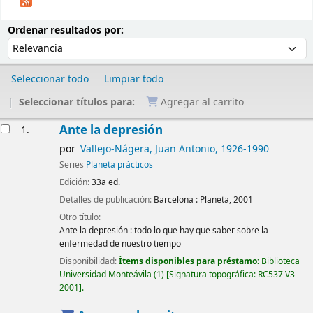
Ordenar
Ordenar por:
Ordenar resultados por:
Seleccionar todo
Limpiar todo
Seleccionar títulos para:
Agregar al carrito
Resultados
Ante la depresión
1.
por
Vallejo-Nágera, Juan Antonio
, 1926-1990
Series
Planeta prácticos
Edición:
33a ed.
Detalles de publicación:
Barcelona :
Planeta,
2001
Otro título:
Ante la depresión : todo lo que hay que saber sobre la
enfermedad de nuestro tiempo
Disponibilidad:
Ítems disponibles para préstamo:
Biblioteca
Universidad Monteávila
(1)
Signatura topográfica:
RC537 V3
2001
.