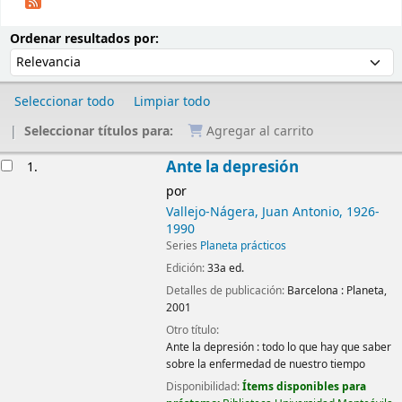
Ordenar
Ordenar por:
Ordenar resultados por:
Seleccionar todo
Limpiar todo
Seleccionar títulos para:
Agregar al carrito
Resultados
Ante la depresión
1.
por
Vallejo-Nágera, Juan Antonio
, 1926-
1990
Series
Planeta prácticos
Edición:
33a ed.
Detalles de publicación:
Barcelona :
Planeta,
2001
Otro título:
Ante la depresión : todo lo que hay que saber
sobre la enfermedad de nuestro tiempo
Disponibilidad:
Ítems disponibles para