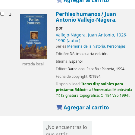
Agregar al carrito
Perfiles humanos /
Juan
3.
Antonio Vallejo-Nágera.
por
Vallejo-Nágera, Juan Antonio
, 1926-
1990
[autor]
Series
Memoria de la historia. Personajes
Edición:
Décimo cuarta edición.
Idioma:
Español
Portada local
Editor:
Barcelona, España :
Planeta,
1994
Fecha de copyright:
©1994
Disponibilidad:
Ítems disponibles para
préstamo:
Biblioteca Universidad Monteávila
(1)
Signatura topográfica:
CT184 V35 1994
.
Agregar al carrito
¿No encuentras lo
que estás