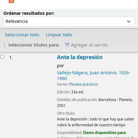
Ordenar
Ordenar por:
Ordenar resultados por:
Seleccionar todo
Limpiar todo
Seleccionar títulos para:
Agregar al carrito
Resultados
Ante la depresión
1.
por
Vallejo-Nágera, Juan Antonio
, 1926-
1990
Series
Planeta prácticos
Edición:
33a ed.
Detalles de publicación:
Barcelona :
Planeta,
2001
Otro título:
Ante la depresión : todo lo que hay que saber
sobre la enfermedad de nuestro tiempo
Disponibilidad:
Ítems disponibles para