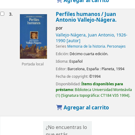
Agregar al carrito
Perfiles humanos /
Juan
3.
Antonio Vallejo-Nágera.
por
Vallejo-Nágera, Juan Antonio
, 1926-
1990
[autor]
Series
Memoria de la historia. Personajes
Edición:
Décimo cuarta edición.
Idioma:
Español
Portada local
Editor:
Barcelona, España :
Planeta,
1994
Fecha de copyright:
©1994
Disponibilidad:
Ítems disponibles para
préstamo:
Biblioteca Universidad Monteávila
(1)
Signatura topográfica:
CT184 V35 1994
.
Agregar al carrito
¿No encuentras lo
que estás