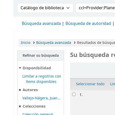
Buscar en el catálogo por:
Buscar en el cat
Búsqueda avanzada
Búsqueda de autoridad
Inicio
Búsqueda avanzada
Resultados de búsqued
Su búsqueda r
Refinar su búsqueda
Ordenar
Disponibilidad
Limitar a registros con
ítems disponibles
Seleccionar todo
Li
Autores
Resultados
1.
Vallejo-Nágera, Juan...
Colecciones
Colección general