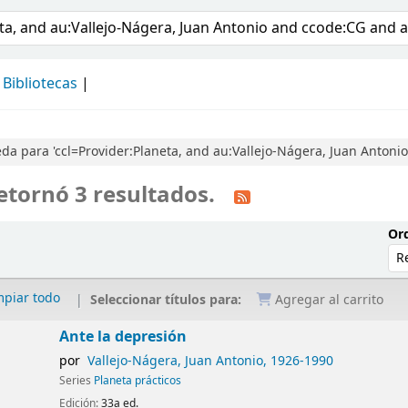
álogo
Bibliotecas
a para 'ccl=Provider:Planeta, and au:Vallejo-Nágera, Juan Antoni
etornó 3 resultados.
Ord
mpiar todo
Seleccionar títulos para:
Agregar al carrito
Ante la depresión
por
Vallejo-Nágera, Juan Antonio
, 1926-1990
Series
Planeta prácticos
Edición:
33a ed.