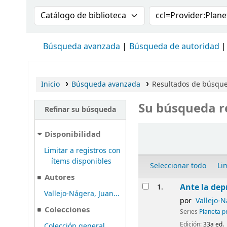
Buscar en el catálogo por:
Buscar en el cat
Búsqueda avanzada
Búsqueda de autoridad
Inicio
Búsqueda avanzada
Resultados de búsqued
Su búsqueda r
Refinar su búsqueda
Ordenar
Disponibilidad
Limitar a registros con
ítems disponibles
Seleccionar todo
Li
Autores
Resultados
Ante la dep
1.
Vallejo-Nágera, Juan...
por
Vallejo-N
Colecciones
Series
Planeta p
Edición:
33a ed.
Colección general