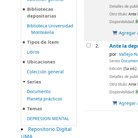
Detalles de publ
Bibliotecas
Otro título:
Ante 
depositarias
Disponibilidad:
Í
Biblioteca Universidad
Monteávila
Agregar a
Tipos de ítem
Ante la dep
2.
Libros
por
Vallejo-N
Series
Documen
Ubicaciones
Edición:
[5a ed.]
Colección general
Detalles de publ
Series
Otro título:
Ante 
Documento
Disponibilidad:
Í
Planeta prácticos
Agregar a
Temas
DEPRESION MENTAL
Repositorio Digital
UMA