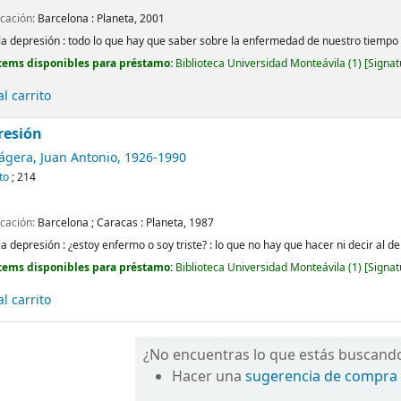
icación:
Barcelona :
Planeta,
2001
la depresión : todo lo que hay que saber sobre la enfermedad de nuestro tiempo
tems disponibles para préstamo:
Biblioteca Universidad Monteávila
(1)
Signat
l carrito
resión
ágera, Juan Antonio
, 1926-1990
to
; 214
icación:
Barcelona ; Caracas :
Planeta,
1987
la depresión : ¿estoy enfermo o soy triste? : lo que no hay que hacer ni decir al
tems disponibles para préstamo:
Biblioteca Universidad Monteávila
(1)
Signat
l carrito
¿No encuentras lo que estás buscand
Hacer una
sugerencia de compra