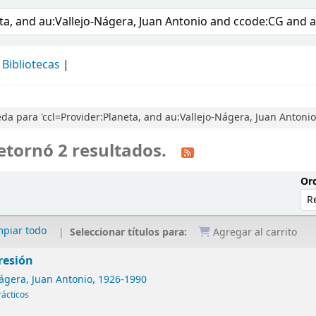
álogo
Bibliotecas
a para 'ccl=Provider:Planeta, and au:Vallejo-Nágera, Juan Antoni
etornó 2 resultados.
Ord
mpiar todo
Seleccionar títulos para:
Agregar al carrito
resión
ágera, Juan Antonio
, 1926-1990
rácticos