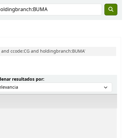
io and ccode:CG and holdingbranch:BUMA'
Ordenar por:
enar resultados por: