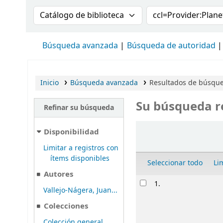
Buscar en el catálogo por:
Buscar en el cat
Búsqueda avanzada
Búsqueda de autoridad
Inicio
Búsqueda avanzada
Resultados de búsque
Su búsqueda r
Refinar su búsqueda
Ordenar
Disponibilidad
Limitar a registros con
ítems disponibles
Seleccionar todo
Li
Autores
Resultados
1.
Vallejo-Nágera, Juan...
Colecciones
Colección general