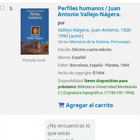
Perfiles humanos /
Juan
3.
Antonio Vallejo-Nágera.
por
Vallejo-Nágera, Juan Antonio
, 1926-
1990
[autor]
Series
Memoria de la historia. Personajes
Edición:
Décimo cuarta edición.
Idioma:
Español
Portada local
Editor:
Barcelona, España :
Planeta,
1994
Fecha de copyright:
©1994
Disponibilidad:
Ítems disponibles para
préstamo:
Biblioteca Universidad Monteávila
(1)
Signatura topográfica:
CT184 V35 1994
.
Agregar al carrito
¿No encuentras lo
que estás