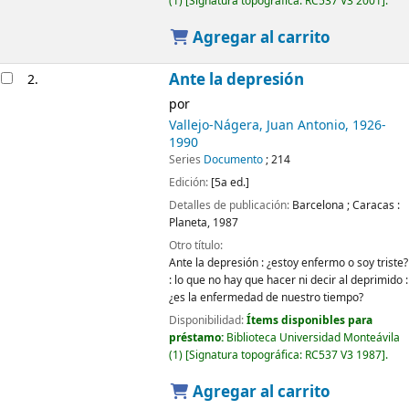
(1)
Signatura topográfica:
RC537 V3 2001
.
Agregar al carrito
Ante la depresión
2.
por
Vallejo-Nágera, Juan Antonio
, 1926-
1990
Series
Documento
; 214
Edición:
[5a ed.]
Detalles de publicación:
Barcelona ; Caracas :
Planeta,
1987
Otro título:
Ante la depresión : ¿estoy enfermo o soy triste?
: lo que no hay que hacer ni decir al deprimido :
¿es la enfermedad de nuestro tiempo?
Disponibilidad:
Ítems disponibles para
préstamo:
Biblioteca Universidad Monteávila
(1)
Signatura topográfica:
RC537 V3 1987
.
Agregar al carrito