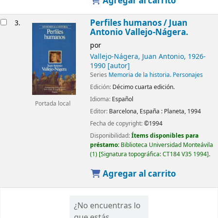
Agregar al carrito
Perfiles humanos /
Juan
3.
Antonio Vallejo-Nágera.
por
Vallejo-Nágera, Juan Antonio
, 1926-
1990
[autor]
Series
Memoria de la historia. Personajes
Edición:
Décimo cuarta edición.
Idioma:
Español
Portada local
Editor:
Barcelona, España :
Planeta,
1994
Fecha de copyright:
©1994
Disponibilidad:
Ítems disponibles para
préstamo:
Biblioteca Universidad Monteávila
(1)
Signatura topográfica:
CT184 V35 1994
.
Agregar al carrito
¿No encuentras lo
que estás