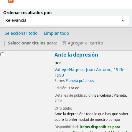
Ordenar
Ordenar por:
Ordenar resultados por:
Seleccionar todo
Limpiar todo
Seleccionar títulos para:
Agregar al carrito
Resultados
Ante la depresión
1.
por
Vallejo-Nágera, Juan Antonio
, 1926-
1990
Series
Planeta prácticos
Edición:
33a ed.
Detalles de publicación:
Barcelona :
Planeta,
2001
Otro título:
Ante la depresión : todo lo que hay que saber
sobre la enfermedad de nuestro tiempo
Disponibilidad:
Ítems disponibles para