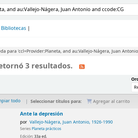
álogo
Bibliotecas
a para 'ccl=Provider:Planeta, and au:Vallejo-Nágera, Juan Antoni
etornó 3 resultados.
Ord
mpiar todo
Seleccionar títulos para:
Agregar al carrito
Ante la depresión
por
Vallejo-Nágera, Juan Antonio
, 1926-1990
Series
Planeta prácticos
Edición:
33a ed.