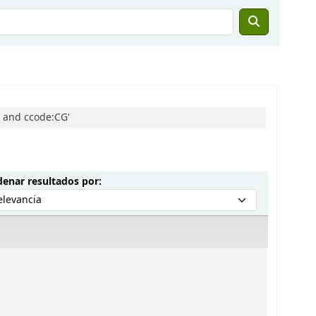
o and ccode:CG'
Ordenar por:
enar resultados por: