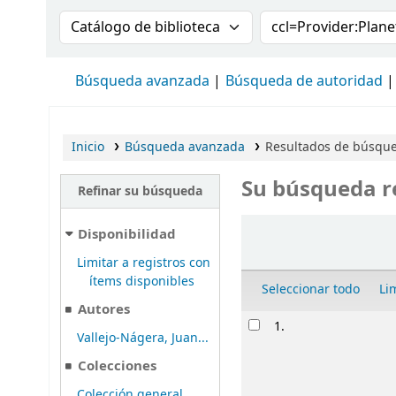
Buscar en el catálogo por:
Buscar en el cat
Búsqueda avanzada
Búsqueda de autoridad
Inicio
Búsqueda avanzada
Resultados de búsqued
Su búsqueda r
Refinar su búsqueda
Ordenar
Disponibilidad
Limitar a registros con
ítems disponibles
Seleccionar todo
Li
Autores
Resultados
1.
Vallejo-Nágera, Juan...
Colecciones
Colección general