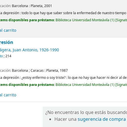
icación:
Barcelona :
Planeta,
2001
la depresión : todo lo que hay que saber sobre la enfermedad de nuestro tiempo
tems disponibles para préstamo:
Biblioteca Universidad Monteávila
(1)
Signat
l carrito
resión
ágera, Juan Antonio
, 1926-1990
to
; 214
icación:
Barcelona ; Caracas :
Planeta,
1987
la depresión : ¿estoy enfermo o soy triste? : lo que no hay que hacer ni decir al
tems disponibles para préstamo:
Biblioteca Universidad Monteávila
(1)
Signat
l carrito
¿No encuentras lo que estás buscand
Hacer una
sugerencia de compra