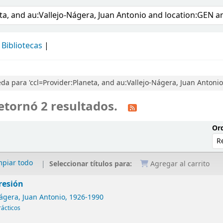
álogo
Bibliotecas
a para 'ccl=Provider:Planeta, and au:Vallejo-Nágera, Juan Antonio
etornó 2 resultados.
Ord
mpiar todo
Seleccionar títulos para:
Agregar al carrito
resión
ágera, Juan Antonio
, 1926-1990
rácticos