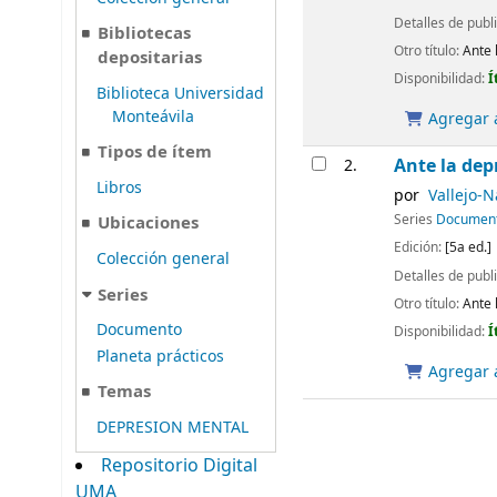
Detalles de publ
Bibliotecas
Otro título:
Ante 
depositarias
Disponibilidad:
Í
Biblioteca Universidad
Monteávila
Agregar a
Tipos de ítem
Ante la dep
2.
Libros
por
Vallejo-N
Series
Documen
Ubicaciones
Edición:
[5a ed.]
Colección general
Detalles de publ
Series
Otro título:
Ante 
Documento
Disponibilidad:
Í
Planeta prácticos
Agregar a
Temas
DEPRESION MENTAL
Repositorio Digital
UMA