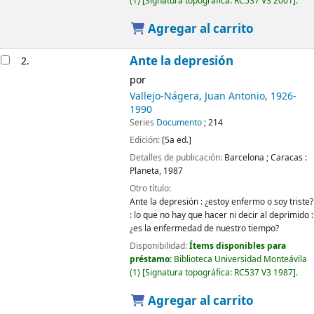
(1)
Signatura topográfica:
RC537 V3 2001
.
Agregar al carrito
Ante la depresión
2.
por
Vallejo-Nágera, Juan Antonio
, 1926-
1990
Series
Documento
; 214
Edición:
[5a ed.]
Detalles de publicación:
Barcelona ; Caracas :
Planeta,
1987
Otro título:
Ante la depresión : ¿estoy enfermo o soy triste?
: lo que no hay que hacer ni decir al deprimido :
¿es la enfermedad de nuestro tiempo?
Disponibilidad:
Ítems disponibles para
préstamo:
Biblioteca Universidad Monteávila
(1)
Signatura topográfica:
RC537 V3 1987
.
Agregar al carrito