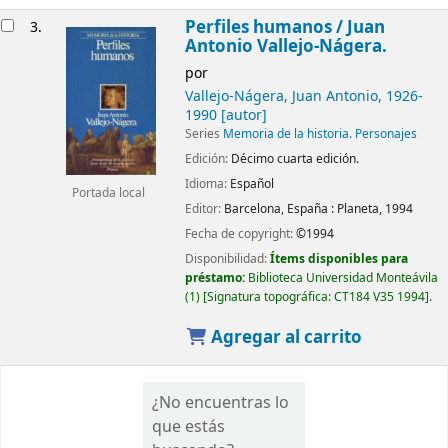
Perfiles humanos /
Juan
3.
Antonio Vallejo-Nágera.
por
Vallejo-Nágera, Juan Antonio
, 1926-
1990
[autor]
Series
Memoria de la historia. Personajes
Edición:
Décimo cuarta edición.
Idioma:
Español
Portada local
Editor:
Barcelona, España :
Planeta,
1994
Fecha de copyright:
©1994
Disponibilidad:
Ítems disponibles para
préstamo:
Biblioteca Universidad Monteávila
(1)
Signatura topográfica:
CT184 V35 1994
.
Agregar al carrito
¿No encuentras lo
que estás