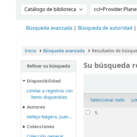
Buscar en el catálogo por:
Buscar en el cat
Búsqueda avanzada
Búsqueda de autoridad
Inicio
Búsqueda avanzada
Resultados de búsqued
Su búsqueda r
Refinar su búsqueda
Ordenar
Disponibilidad
Limitar a registros con
ítems disponibles
Seleccionar todo
Li
Autores
Resultados
1.
Vallejo-Nágera, Juan...
Colecciones
Colección general