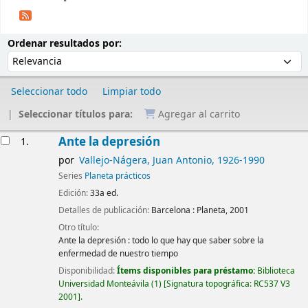
Ordenar
Ordenar por:
Ordenar resultados por:
Seleccionar todo
Limpiar todo
Seleccionar títulos para:
Agregar al carrito
Resultados
Ante la depresión
1.
por
Vallejo-Nágera, Juan Antonio
, 1926-1990
Series
Planeta prácticos
Edición:
33a ed.
Detalles de publicación:
Barcelona :
Planeta,
2001
Otro título:
Ante la depresión : todo lo que hay que saber sobre la
enfermedad de nuestro tiempo
Disponibilidad:
Ítems disponibles para préstamo:
Biblioteca
Universidad Monteávila
(1)
Signatura topográfica:
RC537 V3
2001
.