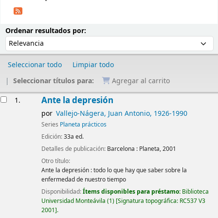
Ordenar
Ordenar por:
Ordenar resultados por:
Seleccionar todo
Limpiar todo
Seleccionar títulos para:
Agregar al carrito
Resultados
Ante la depresión
1.
por
Vallejo-Nágera, Juan Antonio
, 1926-1990
Series
Planeta prácticos
Edición:
33a ed.
Detalles de publicación:
Barcelona :
Planeta,
2001
Otro título:
Ante la depresión : todo lo que hay que saber sobre la
enfermedad de nuestro tiempo
Disponibilidad:
Ítems disponibles para préstamo:
Biblioteca
Universidad Monteávila
(1)
Signatura topográfica:
RC537 V3
2001
.