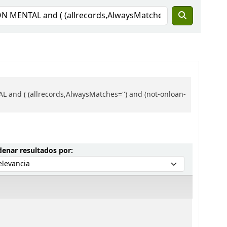
 and ( (allrecords,AlwaysMatches='') and (not-onloan-
Ordenar por:
enar resultados por: