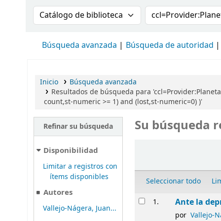
Buscar en el catálogo por:
Buscar en el cat
Búsqueda avanzada
Búsqueda de autoridad
Inicio
Búsqueda avanzada
Resultados de búsqueda para 'ccl=Provider:Planeta
count,st-numeric >= 1) and (lost,st-numeric=0) )'
Su búsqueda r
Refinar su búsqueda
Ordenar
Disponibilidad
Limitar a registros con
ítems disponibles
Seleccionar todo
Li
Autores
Resultados
Ante la dep
1.
Vallejo-Nágera, Juan...
por
Vallejo-N