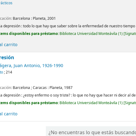
rácticos
icación:
Barcelona :
Planeta,
2001
la depresión : todo lo que hay que saber sobre la enfermedad de nuestro tiempo
tems disponibles para préstamo:
Biblioteca Universidad Monteávila
(1)
Signat
l carrito
resión
ágera, Juan Antonio
, 1926-1990
to
; 214
icación:
Barcelona ; Caracas :
Planeta,
1987
la depresión : ¿estoy enfermo o soy triste? : lo que no hay que hacer ni decir al
tems disponibles para préstamo:
Biblioteca Universidad Monteávila
(1)
Signat
l carrito
¿No encuentras lo que estás buscand