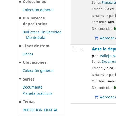
Colecciones
Series
Planeta p
Edición:
33a ed.
Colección general
Detalles de publ
Bibliotecas
Otro título:
Ante 
depositarias
Disponibilidad:
Í
Biblioteca Universidad
Monteávila
Agregar a
Tipos de ítem
Ante la dep
2.
Libros
por
Vallejo-N
Series
Documen
Ubicaciones
Edición:
[5a ed.]
Colección general
Detalles de publ
Series
Otro título:
Ante 
Documento
Disponibilidad:
Í
Planeta prácticos
Agregar a
Temas
DEPRESION MENTAL