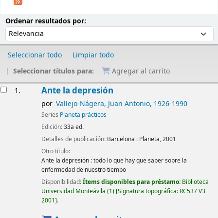
Ordenar
Ordenar por:
Ordenar resultados por:
Seleccionar todo
Limpiar todo
Seleccionar títulos para:
Agregar al carrito
Resultados
Ante la depresión
1.
por
Vallejo-Nágera, Juan Antonio
, 1926-1990
Series
Planeta prácticos
Edición:
33a ed.
Detalles de publicación:
Barcelona :
Planeta,
2001
Otro título:
Ante la depresión : todo lo que hay que saber sobre la
enfermedad de nuestro tiempo
Disponibilidad:
Ítems disponibles para préstamo:
Biblioteca
Universidad Monteávila
(1)
Signatura topográfica:
RC537 V3
2001
.