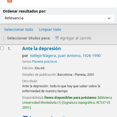
Ordenar
Ordenar por:
Ordenar resultados por:
Seleccionar todo
Limpiar todo
Seleccionar títulos para:
Agregar al carrito
Resultados
Ante la depresión
1.
por
Vallejo-Nágera, Juan Antonio
, 1926-1990
Series
Planeta prácticos
Edición:
33a ed.
Detalles de publicación:
Barcelona :
Planeta,
2001
Otro título:
Ante la depresión : todo lo que hay que saber sobre la
enfermedad de nuestro tiempo
Disponibilidad:
Ítems disponibles para préstamo:
Biblioteca
Universidad Monteávila
(1)
Signatura topográfica:
RC537 V3
2001
.