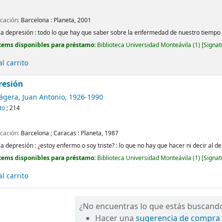
icación:
Barcelona :
Planeta,
2001
la depresión : todo lo que hay que saber sobre la enfermedad de nuestro tiempo
tems disponibles para préstamo:
Biblioteca Universidad Monteávila
(1)
Signat
l carrito
resión
ágera, Juan Antonio
, 1926-1990
to
; 214
icación:
Barcelona ; Caracas :
Planeta,
1987
la depresión : ¿estoy enfermo o soy triste? : lo que no hay que hacer ni decir al
tems disponibles para préstamo:
Biblioteca Universidad Monteávila
(1)
Signat
l carrito
¿No encuentras lo que estás buscand
Hacer una
sugerencia de compra