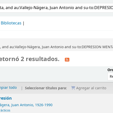
álogo
Bibliotecas
ta, and au:Vallejo-Nágera, Juan Antonio and su-to:DEPRESION ME
etornó 2 resultados.
Ord
mpiar todo
Seleccionar títulos para:
Agregar al carrito
resión
ágera, Juan Antonio
, 1926-1990
rácticos