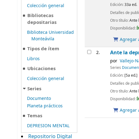
Edición:
33a ed.
Colección general
Detalles de publ
Bibliotecas
Otro título:
Ante 
depositarias
Disponibilidad:
Í
Biblioteca Universidad
Monteávila
Agregar a
Tipos de ítem
Ante la dep
2.
Libros
por
Vallejo-N
Series
Documen
Ubicaciones
Edición:
[5a ed.]
Colección general
Detalles de publ
Series
Otro título:
Ante 
Documento
Disponibilidad:
Í
Planeta prácticos
Agregar a
Temas
DEPRESION MENTAL
Repositorio Digital