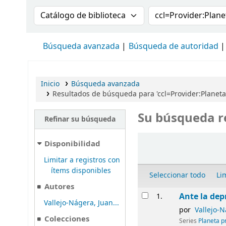
Buscar en el catálogo por:
Buscar en el cat
Búsqueda avanzada
Búsqueda de autoridad
Inicio
Búsqueda avanzada
Resultados de búsqueda para 'ccl=Provider:Plane
Su búsqueda r
Refinar su búsqueda
Ordenar
Disponibilidad
Limitar a registros con
ítems disponibles
Seleccionar todo
Li
Autores
Resultados
Ante la dep
1.
Vallejo-Nágera, Juan...
por
Vallejo-N
Colecciones
Series
Planeta p