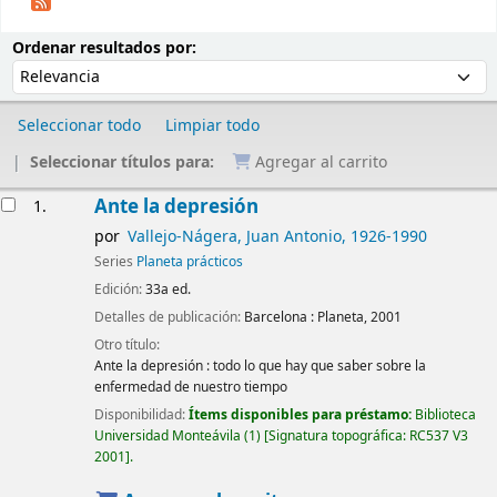
Ordenar
Ordenar por:
Ordenar resultados por:
Seleccionar todo
Limpiar todo
Seleccionar títulos para:
Agregar al carrito
Resultados
Ante la depresión
1.
por
Vallejo-Nágera, Juan Antonio
, 1926-1990
Series
Planeta prácticos
Edición:
33a ed.
Detalles de publicación:
Barcelona :
Planeta,
2001
Otro título:
Ante la depresión : todo lo que hay que saber sobre la
enfermedad de nuestro tiempo
Disponibilidad:
Ítems disponibles para préstamo:
Biblioteca
Universidad Monteávila
(1)
Signatura topográfica:
RC537 V3
2001
.