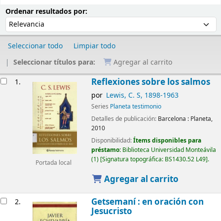
Ordenar
Ordenar por:
Ordenar resultados por:
Seleccionar todo
Limpiar todo
Seleccionar títulos para:
Agregar al carrito
Resultados
Reflexiones sobre los salmos
1.
por
Lewis, C. S
, 1898-1963
Series
Planeta testimonio
Detalles de publicación:
Barcelona :
Planeta,
2010
Disponibilidad:
Ítems disponibles para
préstamo:
Biblioteca Universidad Monteávila
(1)
Signatura topográfica:
BS1430.52 L49
.
Portada local
Agregar al carrito
Getsemaní : en oración con
2.
Jesucristo