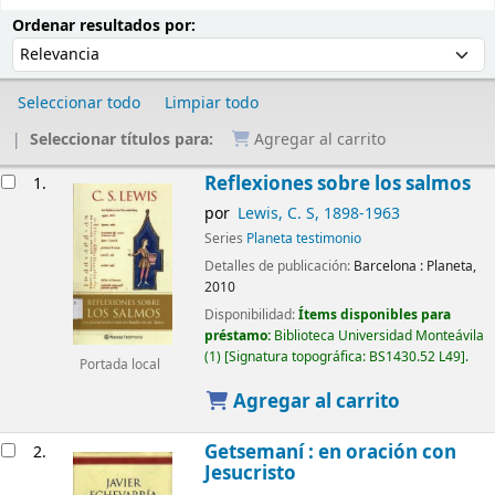
Ordenar
Ordenar por:
Ordenar resultados por:
Seleccionar todo
Limpiar todo
Seleccionar títulos para:
Agregar al carrito
Resultados
Reflexiones sobre los salmos
1.
por
Lewis, C. S
, 1898-1963
Series
Planeta testimonio
Detalles de publicación:
Barcelona :
Planeta,
2010
Disponibilidad:
Ítems disponibles para
préstamo:
Biblioteca Universidad Monteávila
(1)
Signatura topográfica:
BS1430.52 L49
.
Portada local
Agregar al carrito
Getsemaní : en oración con
2.
Jesucristo