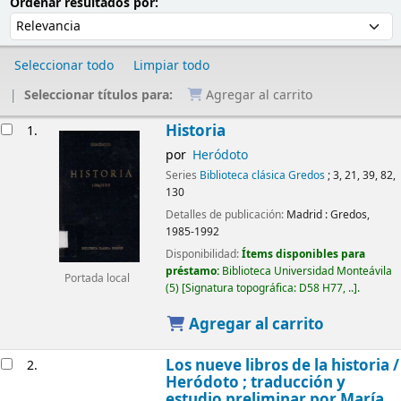
Ordenar
Ordenar por:
Ordenar resultados por:
Seleccionar todo
Limpiar todo
Seleccionar títulos para:
Agregar al carrito
Resultados
Historia
1.
por
Heródoto
Series
Biblioteca clásica Gredos
; 3, 21, 39, 82,
130
Detalles de publicación:
Madrid :
Gredos,
1985-1992
Disponibilidad:
Ítems disponibles para
préstamo:
Biblioteca Universidad Monteávila
Portada local
(5)
Signatura topográfica:
D58 H77, ..
.
Agregar al carrito
Los nueve libros de la historia /
2.
Heródoto ; traducción y
estudio preliminar por María