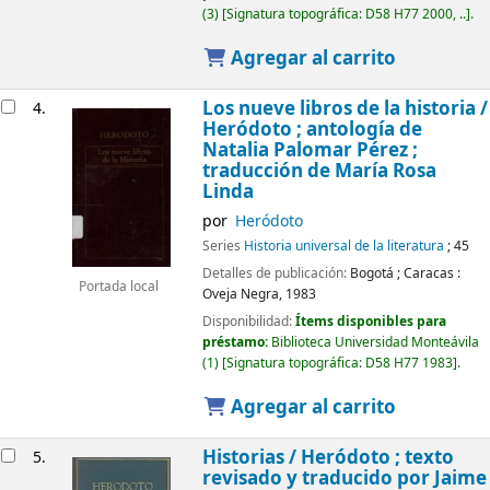
(3)
Signatura topográfica:
D58 H77 2000, ..
.
Agregar al carrito
Los nueve libros de la historia /
4.
Heródoto ; antología de
Natalia Palomar Pérez ;
traducción de María Rosa
Linda
por
Heródoto
Series
Historia universal de la literatura
; 45
Detalles de publicación:
Bogotá ; Caracas :
Portada local
Oveja Negra,
1983
Disponibilidad:
Ítems disponibles para
préstamo:
Biblioteca Universidad Monteávila
(1)
Signatura topográfica:
D58 H77 1983
.
Agregar al carrito
Historias /
Heródoto ; texto
5.
revisado y traducido por Jaime