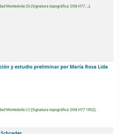
idad Monteávila
(5)
Signatura topográfica:
D58 H77, ..
.
ción y estudio preliminar por María Rosa Lida
idad Monteávila
(1)
Signatura topográfica:
D58 H77 1952
.
s Schrader