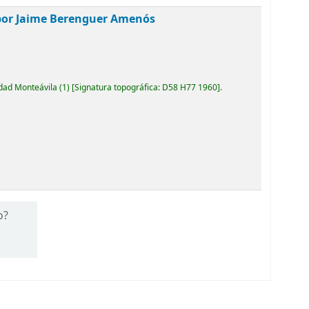
o por Jaime Berenguer Amenós
idad Monteávila
(1)
Signatura topográfica:
D58 H77 1960
.
o?