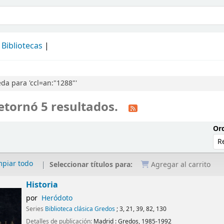
álogo
Bibliotecas
a para 'ccl=an:"1288"'
etornó 5 resultados.
Ord
mpiar todo
Seleccionar títulos para:
Agregar al carrito
Historia
por
Heródoto
Series
Biblioteca clásica Gredos
; 3, 21, 39, 82, 130
Detalles de publicación:
Madrid :
Gredos,
1985-1992