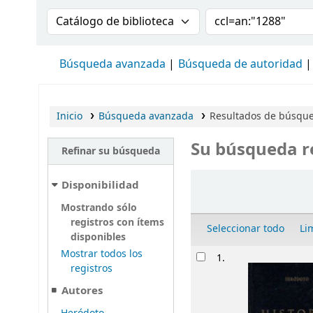
Buscar en el catálogo por:
Buscar en el cat
Búsqueda avanzada
Búsqueda de autoridad
Inicio
Búsqueda avanzada
Resultados de búsqued
Su búsqueda r
Refinar su búsqueda
Ordenar
Disponibilidad
Mostrando sólo
registros con ítems
Seleccionar todo
Li
disponibles
Resultados
Mostrar todos los
1.
registros
Autores