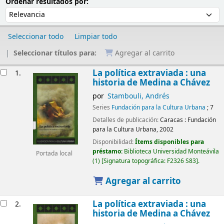
Ordenar
Ordenar por:
Ordenar resultados por:
Seleccionar todo
Limpiar todo
Seleccionar títulos para:
Agregar al carrito
Resultados
La política extraviada : una
1.
historia de Medina a Chávez
por
Stambouli, Andrés
Series
Fundación para la Cultura Urbana
; 7
Detalles de publicación:
Caracas :
Fundación
para la Cultura Urbana,
2002
Disponibilidad:
Ítems disponibles para
préstamo:
Biblioteca Universidad Monteávila
Portada local
(1)
Signatura topográfica:
F2326 S83
.
Agregar al carrito
La política extraviada : una
2.
historia de Medina a Chávez