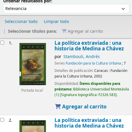
Ordenar
Ordenar por:
Ordenar resultados por:
Seleccionar todo
Limpiar todo
Seleccionar títulos para:
Agregar al carrito
Resultados
La política extraviada : una
1.
historia de Medina a Chávez
por
Stambouli, Andrés
Series
Fundación para la Cultura Urbana
; 7
Detalles de publicación:
Caracas :
Fundación
para la Cultura Urbana,
2002
Disponibilidad:
Ítems disponibles para
préstamo:
Biblioteca Universidad Monteávila
Portada local
(1)
Signatura topográfica:
F2326 S83
.
Agregar al carrito
La política extraviada : una
2.
historia de Medina a Chávez