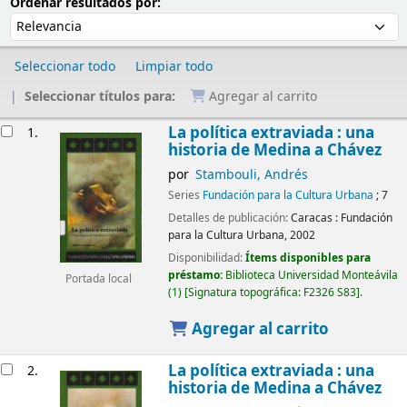
Ordenar
Ordenar por:
Ordenar resultados por:
Seleccionar todo
Limpiar todo
Seleccionar títulos para:
Agregar al carrito
Resultados
La política extraviada : una
1.
historia de Medina a Chávez
por
Stambouli, Andrés
Series
Fundación para la Cultura Urbana
; 7
Detalles de publicación:
Caracas :
Fundación
para la Cultura Urbana,
2002
Disponibilidad:
Ítems disponibles para
préstamo:
Biblioteca Universidad Monteávila
Portada local
(1)
Signatura topográfica:
F2326 S83
.
Agregar al carrito
La política extraviada : una
2.
historia de Medina a Chávez