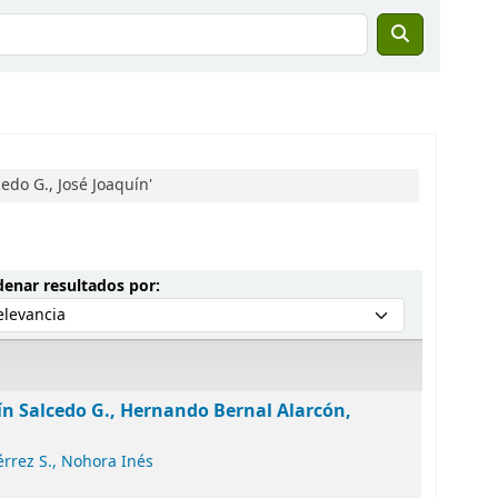
do G., José Joaquín'
Ordenar por:
enar resultados por:
ín Salcedo G., Hernando Bernal Alarcón,
érrez S., Nohora Inés