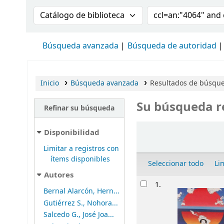
Buscar en el catálogo por:
Buscar en el cat
Búsqueda avanzada
Búsqueda de autoridad
Inicio
Búsqueda avanzada
Resultados de búsqued
Su búsqueda r
Refinar su búsqueda
Ordenar
Disponibilidad
Limitar a registros con
ítems disponibles
Seleccionar todo
Li
Autores
Resultados
1.
Bernal Alarcón, Hern...
Gutiérrez S., Nohora...
Salcedo G., José Joa...