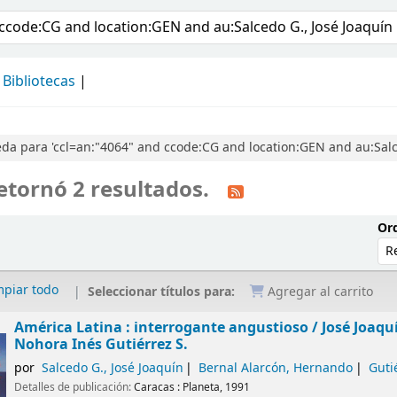
álogo
Bibliotecas
a para 'ccl=an:"4064" and ccode:CG and location:GEN and au:Salce
etornó 2 resultados.
Ord
mpiar todo
Seleccionar títulos para:
Agregar al carrito
América Latina : interrogante angustioso /
José Joaqu
Nohora Inés Gutiérrez S.
por
Salcedo G., José Joaquín
Bernal Alarcón, Hernando
Guti
Detalles de publicación:
Caracas :
Planeta,
1991