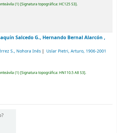
onteávila
(1)
Signatura topográfica:
HC125 S3
.
oaquín Salcedo G., Hernando Bernal Alarcón ,
érrez S., Nohora Inés
Uslar Pietri, Arturo
, 1906-2001
onteávila
(1)
Signatura topográfica:
HN110.5 A8 S3
.
o?