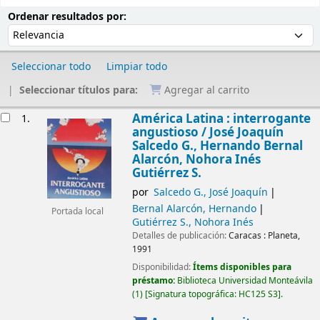
Ordenar
Ordenar por:
Ordenar resultados por:
Seleccionar todo
Limpiar todo
Seleccionar títulos para:
Agregar al carrito
Resultados
América Latina : interrogante
1.
angustioso /
José Joaquín
Salcedo G., Hernando Bernal
Alarcón, Nohora Inés
Gutiérrez S.
por
Salcedo G., José Joaquín
Bernal Alarcón, Hernando
Portada local
Gutiérrez S., Nohora Inés
Detalles de publicación:
Caracas :
Planeta,
1991
Disponibilidad:
Ítems disponibles para
préstamo:
Biblioteca Universidad Monteávila
(1)
Signatura topográfica:
HC125 S3
.