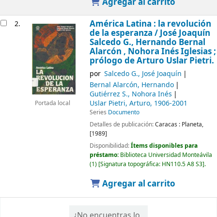
Agregar al carrito
América Latina : la revolución
2.
de la esperanza /
José Joaquín
Salcedo G., Hernando Bernal
Alarcón , Nohora Inés Iglesias ;
prólogo de Arturo Uslar Pietri.
por
Salcedo G., José Joaquín
Bernal Alarcón, Hernando
Gutiérrez S., Nohora Inés
Uslar Pietri, Arturo
, 1906-2001
Portada local
Series
Documento
Detalles de publicación:
Caracas :
Planeta,
[1989]
Disponibilidad:
Ítems disponibles para
préstamo:
Biblioteca Universidad Monteávila
(1)
Signatura topográfica:
HN110.5 A8 S3
.
Agregar al carrito
¿No encuentras lo