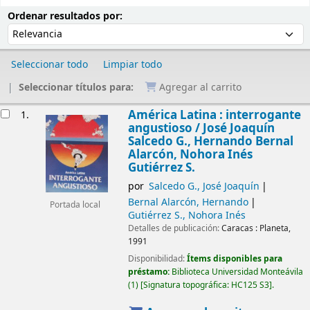
Ordenar
Ordenar por:
Ordenar resultados por:
Seleccionar todo
Limpiar todo
Seleccionar títulos para:
Agregar al carrito
Resultados
América Latina : interrogante
1.
angustioso /
José Joaquín
Salcedo G., Hernando Bernal
Alarcón, Nohora Inés
Gutiérrez S.
por
Salcedo G., José Joaquín
Bernal Alarcón, Hernando
Portada local
Gutiérrez S., Nohora Inés
Detalles de publicación:
Caracas :
Planeta,
1991
Disponibilidad:
Ítems disponibles para
préstamo:
Biblioteca Universidad Monteávila
(1)
Signatura topográfica:
HC125 S3
.