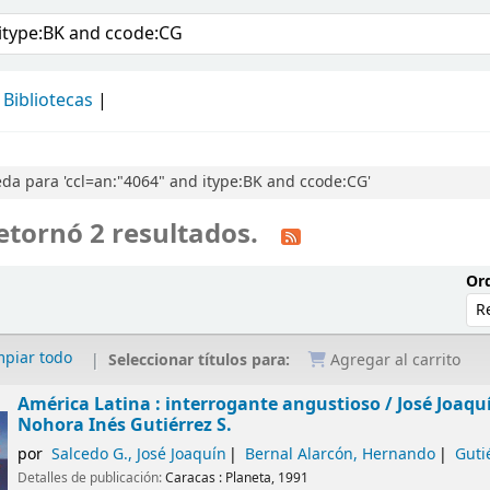
álogo
Bibliotecas
a para 'ccl=an:"4064" and itype:BK and ccode:CG'
etornó 2 resultados.
Ord
mpiar todo
Seleccionar títulos para:
Agregar al carrito
América Latina : interrogante angustioso /
José Joaqu
Nohora Inés Gutiérrez S.
por
Salcedo G., José Joaquín
Bernal Alarcón, Hernando
Guti
Detalles de publicación:
Caracas :
Planeta,
1991