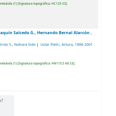
onteávila
(1)
Signatura topográfica:
HC125 S3
.
oaquín Salcedo G., Hernando Bernal Alarcón ,
érrez S., Nohora Inés
Uslar Pietri, Arturo
, 1906-2001
onteávila
(1)
Signatura topográfica:
HN110.5 A8 S3
.
o?