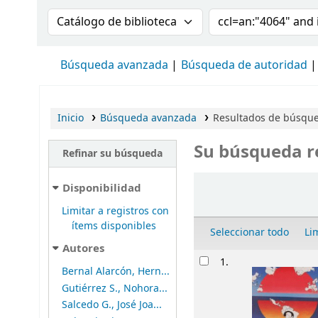
Buscar en el catálogo por:
Buscar en el cat
Búsqueda avanzada
Búsqueda de autoridad
Inicio
Búsqueda avanzada
Resultados de búsqued
Su búsqueda r
Refinar su búsqueda
Ordenar
Disponibilidad
Limitar a registros con
ítems disponibles
Seleccionar todo
Li
Autores
Resultados
1.
Bernal Alarcón, Hern...
Gutiérrez S., Nohora...
Salcedo G., José Joa...