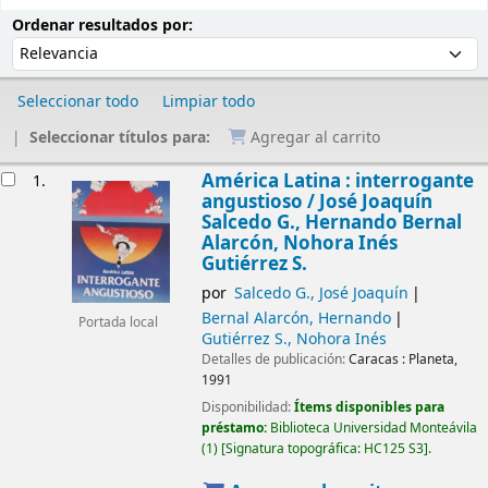
Ordenar
Ordenar por:
Ordenar resultados por:
Seleccionar todo
Limpiar todo
Seleccionar títulos para:
Agregar al carrito
Resultados
América Latina : interrogante
1.
angustioso /
José Joaquín
Salcedo G., Hernando Bernal
Alarcón, Nohora Inés
Gutiérrez S.
por
Salcedo G., José Joaquín
Bernal Alarcón, Hernando
Portada local
Gutiérrez S., Nohora Inés
Detalles de publicación:
Caracas :
Planeta,
1991
Disponibilidad:
Ítems disponibles para
préstamo:
Biblioteca Universidad Monteávila
(1)
Signatura topográfica:
HC125 S3
.