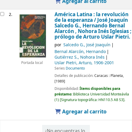
Agregar al carrito
América Latina : la revolución
2.
de la esperanza /
José Joaquín
Salcedo G., Hernando Bernal
Alarcón , Nohora Inés Iglesias ;
prólogo de Arturo Uslar Pietri.
por
Salcedo G., José Joaquín
Bernal Alarcón, Hernando
Gutiérrez S., Nohora Inés
Uslar Pietri, Arturo
, 1906-2001
Portada local
Series
Documento
Detalles de publicación:
Caracas :
Planeta,
[1989]
Disponibilidad:
Ítems disponibles para
préstamo:
Biblioteca Universidad Monteávila
(1)
Signatura topográfica:
HN110.5 A8 S3
.
Agregar al carrito
¿No encuentras lo