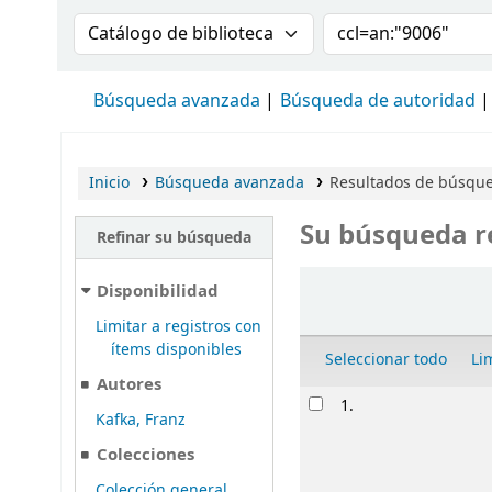
Buscar en el catálogo por:
Buscar en el cat
Búsqueda avanzada
Búsqueda de autoridad
Inicio
Búsqueda avanzada
Resultados de búsqued
Su búsqueda r
Refinar su búsqueda
Ordenar
Disponibilidad
Limitar a registros con
ítems disponibles
Seleccionar todo
Li
Autores
Resultados
1.
Kafka, Franz
Colecciones
Colección general