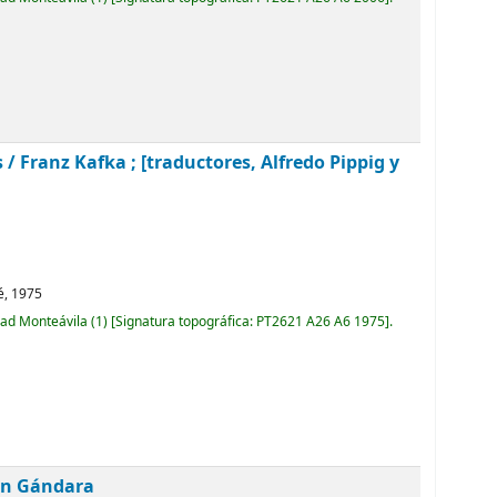
s /
Franz Kafka ; [traductores, Alfredo Pippig y
é,
1975
dad Monteávila
(1)
Signatura topográfica:
PT2621 A26 A6 1975
.
en Gándara