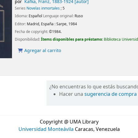
por
Kafka, Franz
, 1883-1924
[autor]
Series
Novelas inmortales
; 5
Idioma:
Español
Lenguaje original:
Ruso
Editor:
Madrid, España :
Sarpe,
1984
Fecha de copyright:
©1984.
Disponibilidad:
Ítems disponibles para préstamo:
Biblioteca Universi
Agregar al carrito
¿No encuentras lo que estás buscand
Hacer una
sugerencia de compra
Copyright @ UMA Library
Universidad Monteávila
Caracas, Venezuela