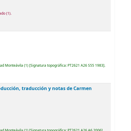
tado
(1).
dad Monteávila
(1)
Signatura topográfica:
PT2621 A26 S55 1983
.
roducción, traducción y notas de Carmen
dad Monteávila
(1)
Signatura topográfica:
PT2621 A26 A6 2006
.