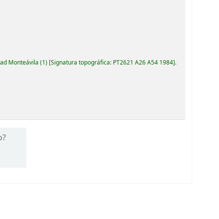
dad Monteávila
(1)
Signatura topográfica:
PT2621 A26 A54 1984
.
o?