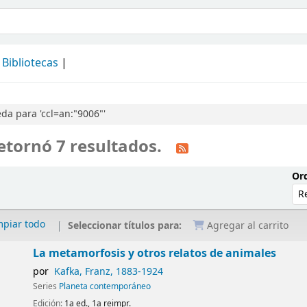
álogo
Bibliotecas
a para 'ccl=an:"9006"'
etornó 7 resultados.
Ord
mpiar todo
Seleccionar títulos para:
Agregar al carrito
La metamorfosis y otros relatos de animales
por
Kafka, Franz
, 1883-1924
Series
Planeta contemporáneo
Edición:
1a ed., 1a reimpr.