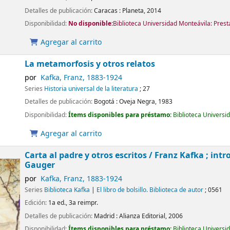
Detalles de publicación:
Caracas :
Planeta,
2014
Disponibilidad:
No disponible:
Biblioteca Universidad Monteávila: Pres
Agregar al carrito
La metamorfosis y otros relatos
por
Kafka, Franz
, 1883-1924
Series
Historia universal de la literatura
; 27
Detalles de publicación:
Bogotá :
Oveja Negra,
1983
Disponibilidad:
Ítems disponibles para préstamo:
Biblioteca Universi
Agregar al carrito
Carta al padre y otros escritos /
Franz Kafka ; int
Gauger
por
Kafka, Franz
, 1883-1924
Series
Biblioteca Kafka
|
El libro de bolsillo. Biblioteca de autor
; 0561
Edición:
1a ed., 3a reimpr.
Detalles de publicación:
Madrid :
Alianza Editorial,
2006
Disponibilidad:
Ítems disponibles para préstamo:
Biblioteca Universi