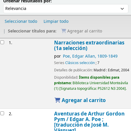
Ordenar
Ordenar por:
Ordenar resultados por:
Seleccionar todo
Limpiar todo
Seleccionar títulos para:
Agregar al carrito
Resultados
Narraciones extraordinarias
1.
(1a selección)
por
Poe, Edgar Allan
, 1809-1849
Series
Clásicos selección
; 7
Detalles de publicación:
Madrid :
Edimat,
2004
Disponibilidad:
Ítems disponibles para
préstamo:
Biblioteca Universidad Monteávila
(1)
Signatura topográfica:
PS2612 N3 2004
.
Agregar al carrito
Aventuras de Arthur Gordon
2.
Pym /
Edgar A. Poe ;
[traducción de José M.
Vásquez]