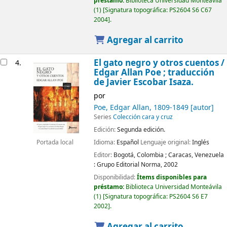
préstamo:
Biblioteca Universidad Monteávila
(1)
Signatura topográfica:
PS2604 S6 C67
2004
.
Agregar al carrito
El gato negro y otros cuentos
/
4.
Edgar Allan Poe ; traducción
de Javier Escobar Isaza.
por
Poe, Edgar Allan
, 1809-1849
[autor]
Series
Colección cara y cruz
Edición:
Segunda edición.
Idioma:
Español
Lenguaje original:
Inglés
Portada local
Editor:
Bogotá, Colombia ;
Caracas, Venezuela
:
Grupo Editorial Norma,
2002
Disponibilidad:
Ítems disponibles para
préstamo:
Biblioteca Universidad Monteávila
(1)
Signatura topográfica:
PS2604 S6 E7
2002
.
Agregar al carrito