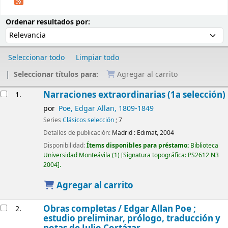
Ordenar
Ordenar por:
Ordenar resultados por:
Seleccionar todo
Limpiar todo
Seleccionar títulos para:
Agregar al carrito
Resultados
Narraciones extraordinarias (1a selección)
1.
por
Poe, Edgar Allan
, 1809-1849
Series
Clásicos selección
; 7
Detalles de publicación:
Madrid :
Edimat,
2004
Disponibilidad:
Ítems disponibles para préstamo:
Biblioteca
Universidad Monteávila
(1)
Signatura topográfica:
PS2612 N3
2004
.
Agregar al carrito
Obras completas /
Edgar Allan Poe ;
2.
estudio preliminar, prólogo, traducción y