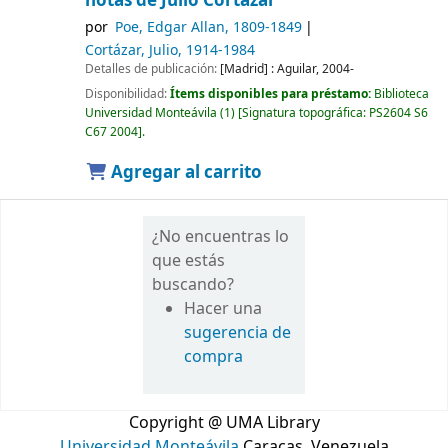
notas de Julio Cortázar
por
Poe, Edgar Allan
, 1809-1849
Cortázar, Julio
, 1914-1984
Detalles de publicación:
[Madrid] :
Aguilar,
2004-
Disponibilidad:
Ítems disponibles para préstamo:
Biblioteca
Universidad Monteávila
(1)
Signatura topográfica:
PS2604 S6
C67 2004
.
Agregar al carrito
¿No encuentras lo
que estás
buscando?
Hacer una
sugerencia de
compra
Copyright @ UMA Library
Universidad Monteávila
Caracas, Venezuela