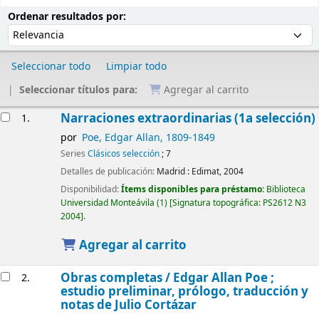
Ordenar
Ordenar por:
Ordenar resultados por:
Seleccionar todo
Limpiar todo
Seleccionar títulos para:
Agregar al carrito
Resultados
Narraciones extraordinarias (1a selección)
1.
por
Poe, Edgar Allan
, 1809-1849
Series
Clásicos selección
; 7
Detalles de publicación:
Madrid :
Edimat,
2004
Disponibilidad:
Ítems disponibles para préstamo:
Biblioteca
Universidad Monteávila
(1)
Signatura topográfica:
PS2612 N3
2004
.
Agregar al carrito
Obras completas /
Edgar Allan Poe ;
2.
estudio preliminar, prólogo, traducción y
notas de Julio Cortázar