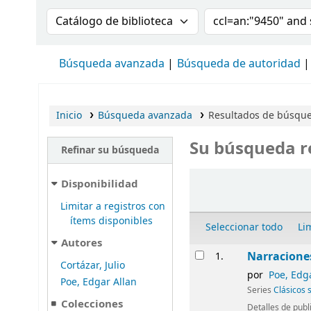
Buscar en el catálogo por:
Buscar en el cat
Búsqueda avanzada
Búsqueda de autoridad
Inicio
Búsqueda avanzada
Resultados de búsque
Su búsqueda r
Refinar su búsqueda
Ordenar
Disponibilidad
Limitar a registros con
ítems disponibles
Seleccionar todo
Li
Autores
Resultados
Narraciones
1.
Cortázar, Julio
por
Poe, Edg
Poe, Edgar Allan
Series
Clásicos 
Colecciones
Detalles de publ