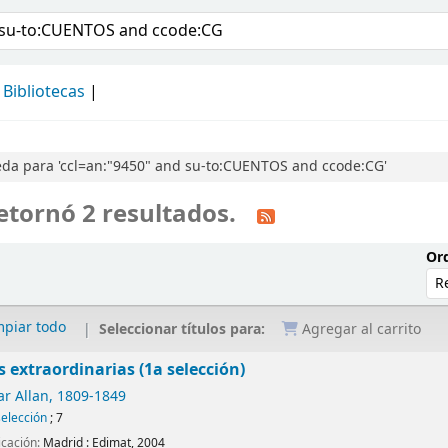
álogo
Bibliotecas
da para 'ccl=an:"9450" and su-to:CUENTOS and ccode:CG'
etornó 2 resultados.
Ord
mpiar todo
Seleccionar títulos para:
Agregar al carrito
 extraordinarias (1a selección)
ar Allan
, 1809-1849
selección
; 7
icación:
Madrid :
Edimat,
2004