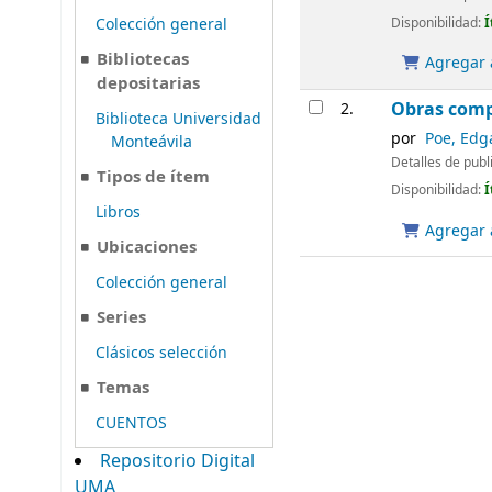
Disponibilidad:
Í
Colección general
Bibliotecas
Agregar a
depositarias
Obras comp
2.
Biblioteca Universidad
por
Poe, Edg
Monteávila
Detalles de publ
Tipos de ítem
Disponibilidad:
Í
Libros
Agregar a
Ubicaciones
Colección general
Series
Clásicos selección
Temas
CUENTOS
Repositorio Digital
UMA