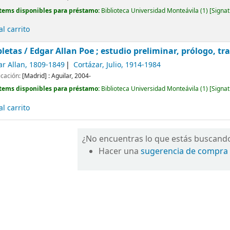
tems disponibles para préstamo:
Biblioteca Universidad Monteávila
(1)
Signat
l carrito
letas /
Edgar Allan Poe ; estudio preliminar, prólogo, tr
ar Allan
, 1809-1849
Cortázar, Julio
, 1914-1984
icación:
[Madrid] :
Aguilar,
2004-
tems disponibles para préstamo:
Biblioteca Universidad Monteávila
(1)
Signat
l carrito
¿No encuentras lo que estás buscand
Hacer una
sugerencia de compra