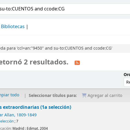
álogo
Bibliotecas
da para 'ccl=an:"9450" and su-to:CUENTOS and ccode:CG'
etornó 2 resultados.
Ord
mpiar todo
Seleccionar títulos para:
Agregar al carrito
 extraordinarias (1a selección)
ar Allan
, 1809-1849
selección
; 7
icación:
Madrid :
Edimat,
2004