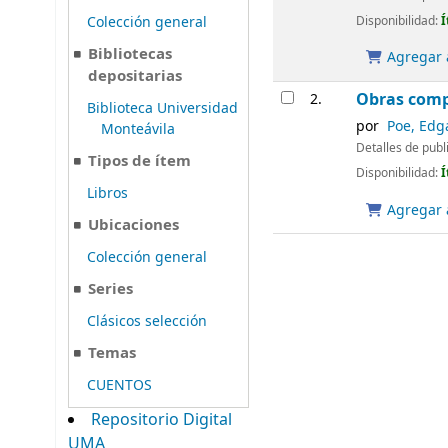
Disponibilidad:
Í
Colección general
Bibliotecas
Agregar a
depositarias
Obras comp
2.
Biblioteca Universidad
por
Poe, Edg
Monteávila
Detalles de publ
Tipos de ítem
Disponibilidad:
Í
Libros
Agregar a
Ubicaciones
Colección general
Series
Clásicos selección
Temas
CUENTOS
Repositorio Digital
UMA