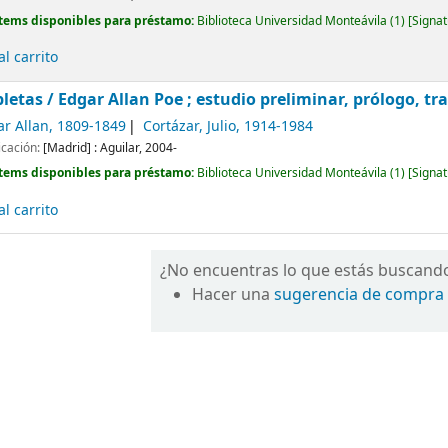
tems disponibles para préstamo:
Biblioteca Universidad Monteávila
(1)
Signat
l carrito
letas /
Edgar Allan Poe ; estudio preliminar, prólogo, tr
ar Allan
, 1809-1849
Cortázar, Julio
, 1914-1984
icación:
[Madrid] :
Aguilar,
2004-
tems disponibles para préstamo:
Biblioteca Universidad Monteávila
(1)
Signat
l carrito
¿No encuentras lo que estás buscand
Hacer una
sugerencia de compra