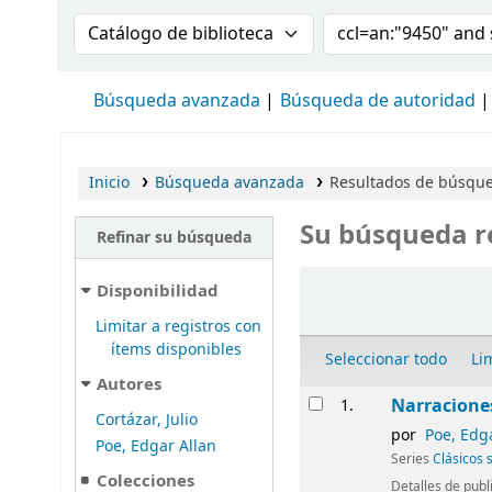
Buscar en el catálogo por:
Buscar en el cat
Búsqueda avanzada
Búsqueda de autoridad
Inicio
Búsqueda avanzada
Resultados de búsque
Su búsqueda r
Refinar su búsqueda
Ordenar
Disponibilidad
Limitar a registros con
ítems disponibles
Seleccionar todo
Li
Autores
Resultados
Narraciones
1.
Cortázar, Julio
por
Poe, Edg
Poe, Edgar Allan
Series
Clásicos 
Colecciones
Detalles de publ