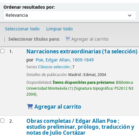
Ordenar
Ordenar por:
Ordenar resultados por:
Seleccionar todo
Limpiar todo
Seleccionar títulos para:
Agregar al carrito
Resultados
Narraciones extraordinarias (1a selección)
1.
por
Poe, Edgar Allan
, 1809-1849
Series
Clásicos selección
; 7
Detalles de publicación:
Madrid :
Edimat,
2004
Disponibilidad:
Ítems disponibles para préstamo:
Biblioteca
Universidad Monteávila
(1)
Signatura topográfica:
PS2612 N3
2004
.
Agregar al carrito
Obras completas /
Edgar Allan Poe ;
2.
estudio preliminar, prólogo, traducción y
notas de Julio Cortázar