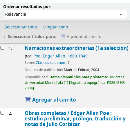
Ordenar
Ordenar por:
Ordenar resultados por:
Seleccionar todo
Limpiar todo
Seleccionar títulos para:
Agregar al carrito
Resultados
Narraciones extraordinarias (1a selección)
1.
por
Poe, Edgar Allan
, 1809-1849
Series
Clásicos selección
; 7
Detalles de publicación:
Madrid :
Edimat,
2004
Disponibilidad:
Ítems disponibles para préstamo:
Biblioteca
Universidad Monteávila
(1)
Signatura topográfica:
PS2612 N3
2004
.
Agregar al carrito
Obras completas /
Edgar Allan Poe ;
2.
estudio preliminar, prólogo, traducción y
notas de Julio Cortázar